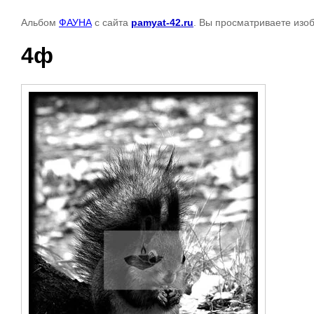
Альбом
ФАУНА
с сайта
pamyat-42.ru
. Вы просматриваете изо
4ф